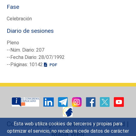
Fase
Celebración
Diario de sesiones
Pleno
--Núm. Diario: 207
--Fecha Diario: 28/07/1992
--Páginas: 10142
PDF
Contacto
|
Sugerencias
|
Accesibilidad
|
Esta web utiliza cookies de terceros y propias para
optimizar el servicio, no recaba ni cede datos de carácter
Mapa Web