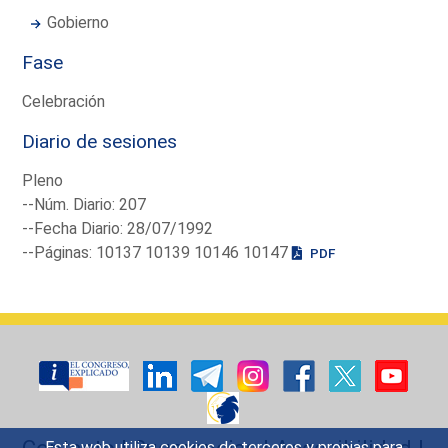
Gobierno
Fase
Celebración
Diario de sesiones
Pleno
--Núm. Diario: 207
--Fecha Diario: 28/07/1992
--Páginas: 10137 10139 10146 10147
PDF
Contacto
|
Sugerencias
|
Accesibilidad
|
Esta web utiliza cookies de terceros y propias para