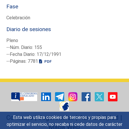
Fase
Celebración
Diario de sesiones
Pleno
--Núm. Diario: 155
--Fecha Diario: 17/12/1991
--Páginas: 7781
PDF
Contacto
|
Sugerencias
|
Accesibilidad
|
Esta web utiliza cookies de terceros y propias para
optimizar el servicio, no recaba ni cede datos de carácter
Mapa Web