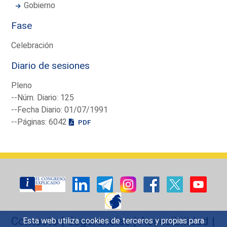
Gobierno
Fase
Celebración
Diario de sesiones
Pleno
--Núm. Diario: 125
--Fecha Diario: 01/07/1991
--Páginas: 6042
PDF
Contacto
|
Sugerencias
|
Accesibilidad
|
Esta web utiliza cookies de terceros y propias para