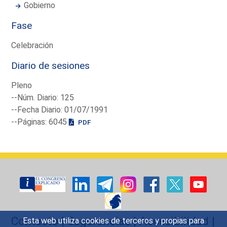
Gobierno
Fase
Celebración
Diario de sesiones
Pleno
--Núm. Diario: 125
--Fecha Diario: 01/07/1991
--Páginas: 6045
PDF
Contacto
|
Sugerencias
|
Accesibilidad
|
Esta web utiliza cookies de terceros y propias para