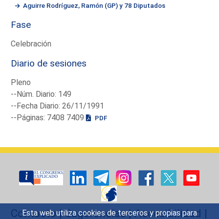
Aguirre Rodríguez, Ramón (GP) y 78 Diputados
Fase
Celebración
Diario de sesiones
Pleno
--Núm. Diario: 149
--Fecha Diario: 26/11/1991
--Páginas: 7408 7409
PDF
Contacto
|
Sugerencias
|
Accesibilidad
|
Esta web utiliza cookies de terceros y propias para