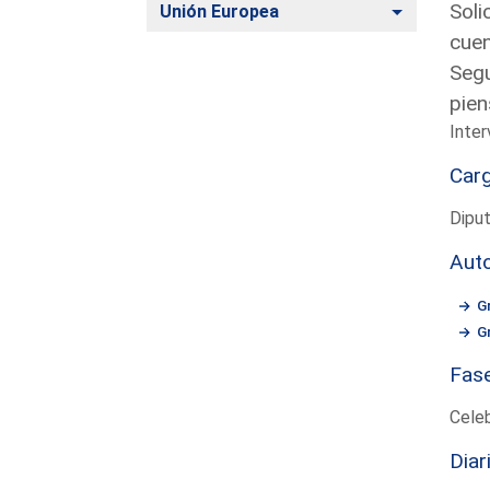
Soli
Alternar
Unión Europea
cuen
Segu
pien
Inter
Car
Diput
Aut
G
G
Fas
Cele
Diar