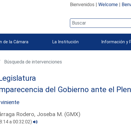
Bienvenidos |
Welcome
|
Benv
n de la Cámara
La Institución
Información y 
Búsqueda de intervenciones
Legislatura
parecencia del Gobierno ante el Plen
rviniente
árraga Rodero, Joseba M. (GMX)
8:14 a 00:32:02)