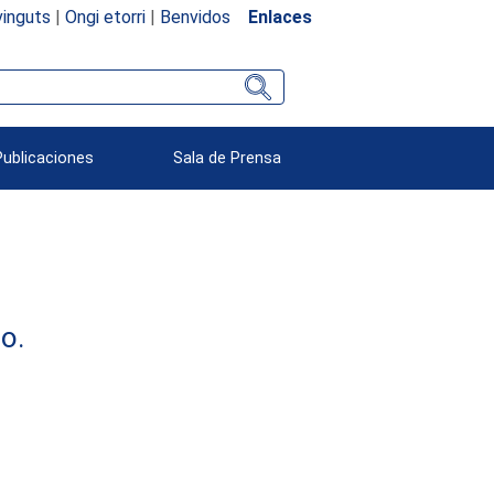
inguts
|
Ongi etorri
|
Benvidos
Enlaces
Publicaciones
Sala de Prensa
o.