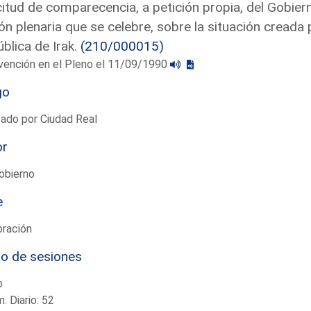
citud de comparecencia, a petición propia, del Gobiern
ón plenaria que se celebre, sobre la situación creada 
blica de Irak.
(210/000015)
vención en el Pleno el 11/09/1990
go
ado por Ciudad Real
or
obierno
e
bración
io de sesiones
o
. Diario: 52