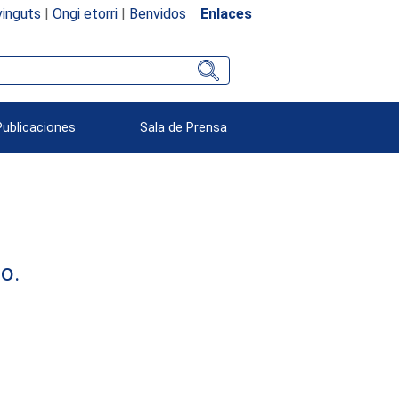
inguts
|
Ongi etorri
|
Benvidos
Enlaces
Publicaciones
Sala de Prensa
o.