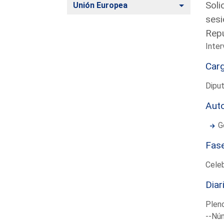
Soli
Alternar
Unión Europea
sesi
Repú
Inter
Car
Diput
Aut
G
Fas
Cele
Diar
Plen
--Núm