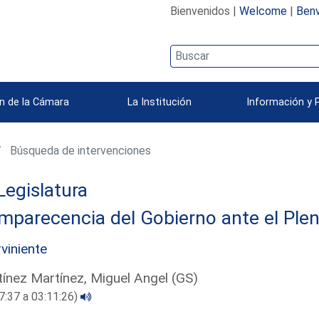
Bienvenidos |
Welcome
|
Benv
n de la Cámara
La Institución
Información y 
Búsqueda de intervenciones
Legislatura
parecencia del Gobierno ante el Plen
rviniente
ínez Martínez, Miguel Angel (GS)
7:37 a 03:11:26)