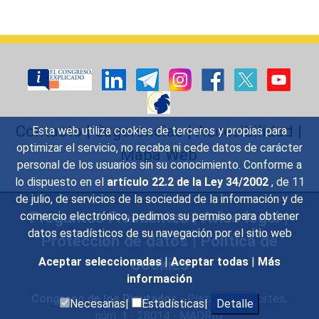
Contacto
|
Sugerencias
|
Accesibilidad
|
Esta web utiliza cookies de terceros y propias para
optimizar el servicio, no recaba ni cede datos de carácter
Mapa Web
personal de los usuarios sin su conocimiento. Conforme a
lo dispuesto en el
artículo 22.2 de la Ley 34/2002
, de 11
de julio, de servicios de la sociedad de la información y de
Preguntas Frecuentes
|
Aviso legal
|
comercio electrónico, pedimos su permiso para obtener
datos estadísticos de su navegación por el sitio web
Protección de datos
|
Política de
Cookies
Aceptar seleccionadas
|
Aceptar todas
|
Más
información
Congreso de los Diputados
- Plaza de las Cortes,
Necesarias|
Estadísticas|
Detalle
núm. 1 - 28014 - MADRID