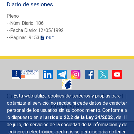
Diario de sesiones
Pleno
--Núm. Diario: 186
--Fecha Diario: 12/05/1992
--Páginas: 9153
PDF
Contacto
|
Sugerencias
|
Accesibilidad
|
Esta web utiliza cookies de terceros y propias para
optimizar el servicio, no recaba ni cede datos de carácter
Mapa Web
personal de los usuarios sin su conocimiento. Conforme a
lo dispuesto en el
artículo 22.2 de la Ley 34/2002
, de 11
de julio, de servicios de la sociedad de la información y de
Preguntas Frecuentes
|
Aviso legal
|
comercio electrónico, pedimos su permiso para obtener