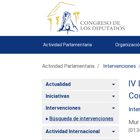
Actividad Parlamentaria
Organizació
Actividad Parlamentaria
Intervenciones
IV 
Alternar
Actualidad
Co
Alternar
Iniciativas
Alternar
Intervenciones
Inte
Búsqueda de intervenciones
Mur
(01:3
Alternar
Actividad Internacional