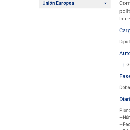
Comu
Alternar
Unión Europea
polí
Inter
Car
Dipu
Aut
G
Fas
Deba
Diar
Plen
--Núm
--Fec