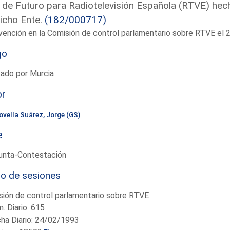
 de Futuro para Radiotelevisión Española (RTVE) hech
icho Ente.
(182/000717)
vención en la Comisión de control parlamentario sobre RTVE e
go
tado por Murcia
or
ovella Suárez, Jorge (GS)
e
unta-Contestación
io de sesiones
ión de control parlamentario sobre RTVE
. Diario: 615
ha Diario: 24/02/1993