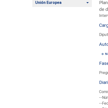
Plan
Alternar
Unión Europea
de d
Inter
Car
Dipu
Aut
N
Fas
Preg
Diar
Comis
--Núm
--Fec