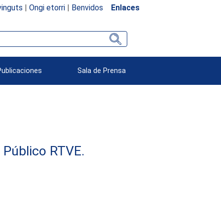
inguts
|
Ongi etorri
|
Benvidos
Enlaces
Publicaciones
Sala de Prensa
e Público RTVE.