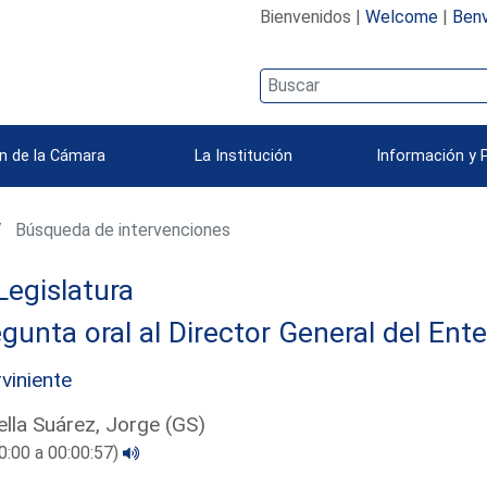
Bienvenidos |
Welcome
|
Benv
n de la Cámara
La Institución
Información y 
Búsqueda de intervenciones
Legislatura
gunta oral al Director General del Ent
rviniente
lla Suárez, Jorge (GS)
0:00 a 00:00:57)