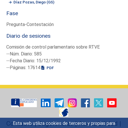
Díaz Pozas, Diego (GS)
Fase
Pregunta-Contestación
Diario de sesiones
Comisión de control parlamentario sobre RTVE
--Núm. Diario: 585
--Fecha Diario: 15/12/1992
--Páginas: 17614
PDF
Contacto
|
Sugerencias
|
Accesibilidad
|
Esta web utiliza cookies de terceros y propias para