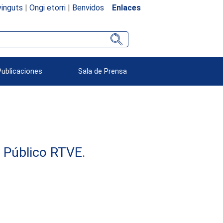
inguts
|
Ongi etorri
|
Benvidos
Enlaces
Publicaciones
Sala de Prensa
e Público RTVE.