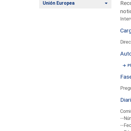
Reco
Alternar
Unión Europea
noti
Inter
Car
Direc
Aut
P
Fas
Preg
Diar
Comis
--Núm
--Fec