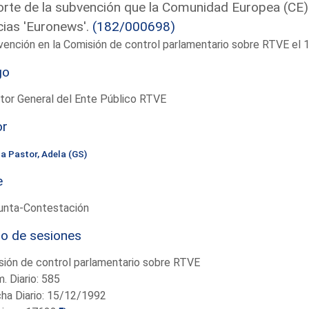
rte de la subvención que la Comunidad Europea (CE)
cias 'Euronews'.
(182/000698)
vención en la Comisión de control parlamentario sobre RTVE e
go
tor General del Ente Público RTVE
or
la Pastor, Adela (GS)
e
unta-Contestación
io de sesiones
ión de control parlamentario sobre RTVE
. Diario: 585
ha Diario: 15/12/1992