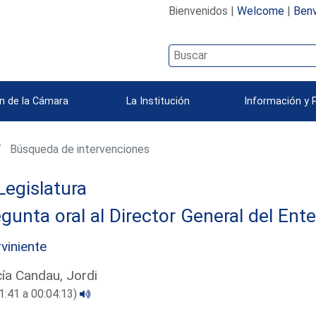
Bienvenidos |
Welcome
|
Benv
n de la Cámara
La Institución
Información y 
Búsqueda de intervenciones
Legislatura
gunta oral al Director General del Ent
rviniente
ía Candau, Jordi
1:41 a 00:04:13)