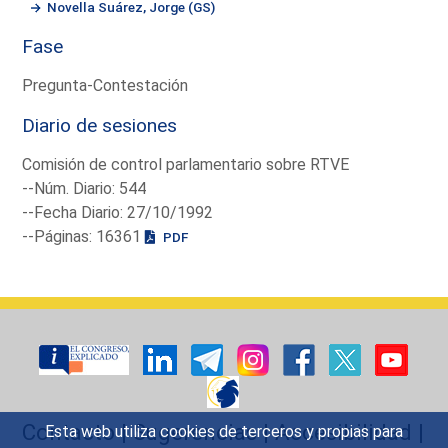
Novella Suárez, Jorge (GS)
Fase
Pregunta-Contestación
Diario de sesiones
Comisión de control parlamentario sobre RTVE
--Núm. Diario: 544
--Fecha Diario: 27/10/1992
--Páginas: 16361
PDF
Contacto
|
Sugerencias
|
Accesibilidad
|
Esta web utiliza cookies de terceros y propias para