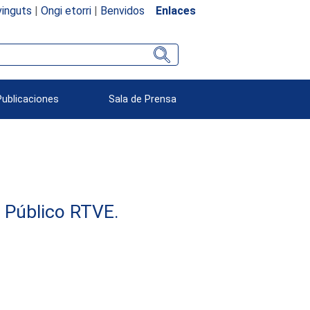
inguts
|
Ongi etorri
|
Benvidos
Enlaces
Publicaciones
Sala de Prensa
e Público RTVE.