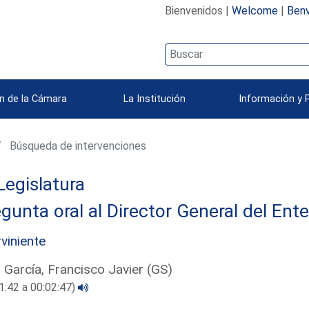
Bienvenidos |
Welcome
|
Benv
n de la Cámara
La Institución
Información y 
Búsqueda de intervenciones
Legislatura
gunta oral al Director General del Ent
rviniente
 García, Francisco Javier (GS)
1:42 a 00:02:47)