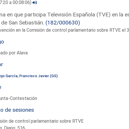
7:20 a 00:08:06)
a en que participa Televisión Española (TVE) en la ed
 de San Sebastián.
(182/000630)
vención en la Comisión de control parlamentario sobre RTVE e
go
ado por Alava
or
ojo García, Francisco Javier (GS)
e
unta-Contestación
io de sesiones
ión de control parlamentario sobre RTVE
. Diario: 516