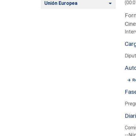
(00:0
Alternar
Unión Europea
Form
Cine
Inter
Car
Diput
Aut
R
Fas
Preg
Diar
Comis
--Núm