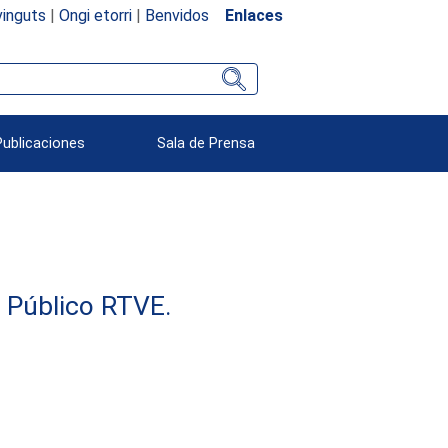
inguts
|
Ongi etorri
|
Benvidos
Enlaces
Publicaciones
Sala de Prensa
e Público RTVE.