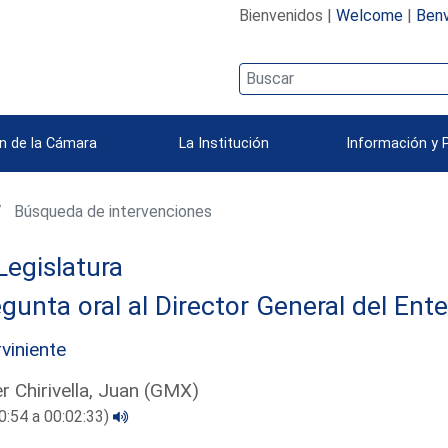
Bienvenidos |
Welcome
|
Benv
n de la Cámara
La Institución
Información y 
Búsqueda de intervenciones
Legislatura
gunta oral al Director General del Ent
rviniente
er Chirivella, Juan (GMX)
0:54 a 00:02:33)