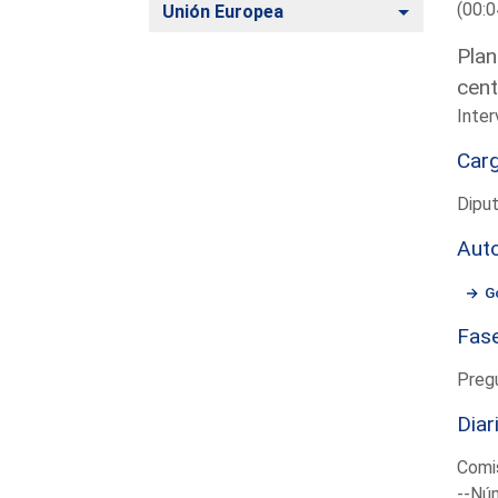
(00:0
Alternar
Unión Europea
Plan
cent
Inter
Car
Diput
Aut
G
Fas
Preg
Diar
Comis
--Núm