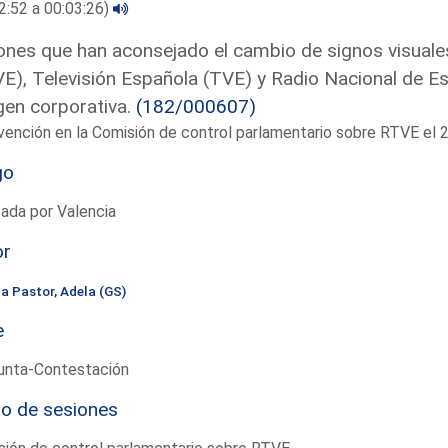
2:52 a 00:03:26)
nes que han aconsejado el cambio de signos visuales
E), Televisión Española (TVE) y Radio Nacional de Es
en corporativa.
(182/000607)
vención en la Comisión de control parlamentario sobre RTVE e
go
ada por Valencia
or
la Pastor, Adela (GS)
e
unta-Contestación
io de sesiones