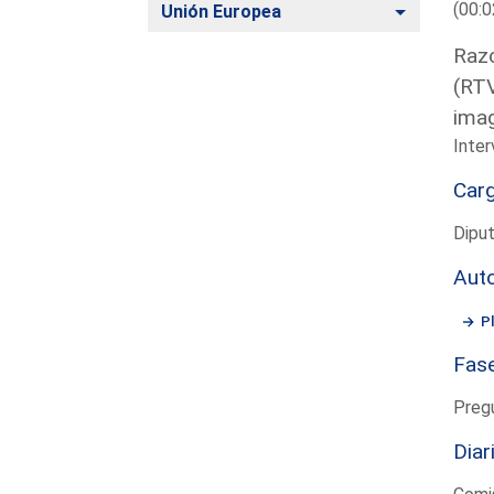
(00:0
Alternar
Unión Europea
Razo
(RTV
imag
Inter
Car
Diput
Aut
P
Fas
Preg
Diar