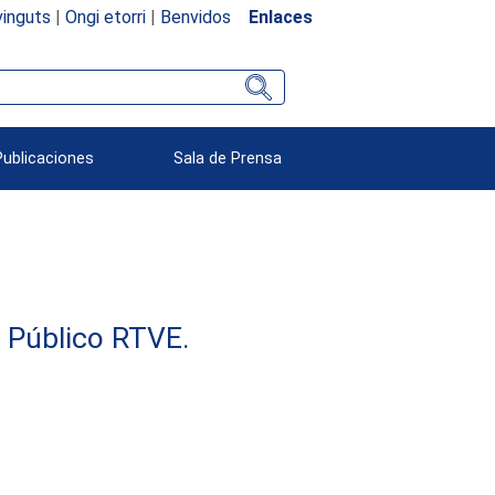
inguts
|
Ongi etorri
|
Benvidos
Enlaces
Publicaciones
Sala de Prensa
e Público RTVE.