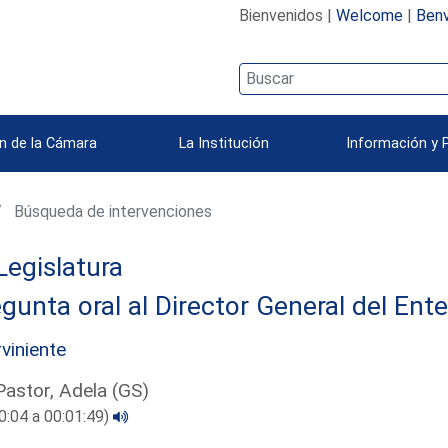
Bienvenidos |
Welcome
|
Benv
n de la Cámara
La Institución
Información y 
Búsqueda de intervenciones
Legislatura
gunta oral al Director General del Ent
rviniente
Pastor, Adela (GS)
0:04 a 00:01:49)