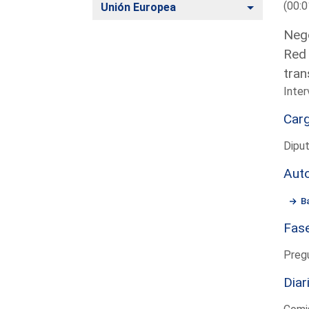
(00:0
Alternar
Unión Europea
Nego
Red 
tran
Inter
Car
Diput
Aut
B
Fas
Preg
Diar