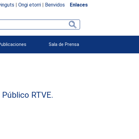
inguts
|
Ongi etorri
|
Benvidos
Enlaces
Publicaciones
Sala de Prensa
e Público RTVE.