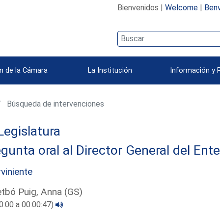
Bienvenidos |
Welcome
|
Benv
n de la Cámara
La Institución
Información y 
Búsqueda de intervenciones
Legislatura
gunta oral al Director General del Ent
rviniente
etbó Puig, Anna (GS)
0:00 a 00:00:47)