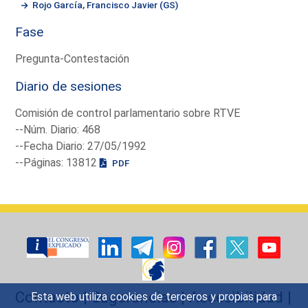
Rojo García, Francisco Javier (GS)
Fase
Pregunta-Contestación
Diario de sesiones
Comisión de control parlamentario sobre RTVE
--Núm. Diario: 468
--Fecha Diario: 27/05/1992
--Páginas: 13812
PDF
Contacto
|
Sugerencias
|
Accesibilidad
|
Esta web utiliza cookies de terceros y propias para