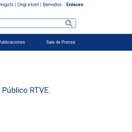
inguts
|
Ongi etorri
|
Benvidos
Enlaces
Publicaciones
Sala de Prensa
e Público RTVE.