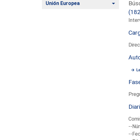
Búsq
Alternar
Unión Europea
(18
Inter
Car
Direc
Aut
L
Fas
Preg
Diar
Comis
--Núm
--Fec