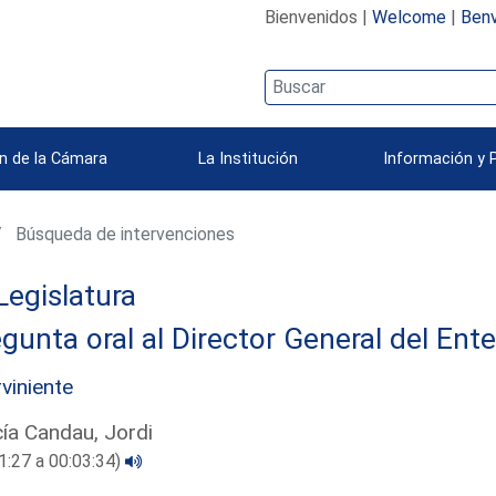
Bienvenidos |
Welcome
|
Benv
n de la Cámara
La Institución
Información y 
Búsqueda de intervenciones
Legislatura
gunta oral al Director General del Ent
rviniente
ía Candau, Jordi
1:27 a 00:03:34)