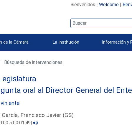
Bienvenidos |
Welcome
|
Benv
n de la Cámara
La Institución
Información y 
Búsqueda de intervenciones
Legislatura
gunta oral al Director General del Ent
rviniente
 García, Francisco Javier (GS)
0:00 a 00:01:49)