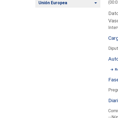
(00:0
Alternar
Unión Europea
Dato
Vas
Inter
Car
Diput
Aut
R
Fas
Preg
Diar
Comis
--Núm