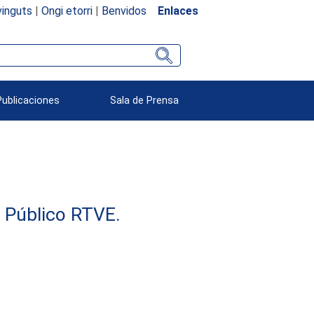
inguts
|
Ongi etorri
|
Benvidos
Enlaces
Publicaciones
Sala de Prensa
e Público RTVE.