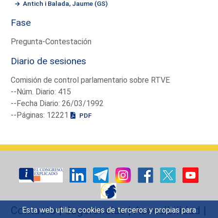
Antich i Balada, Jaume (GS)
Fase
Pregunta-Contestación
Diario de sesiones
Comisión de control parlamentario sobre RTVE
--Núm. Diario: 415
--Fecha Diario: 26/03/1992
--Páginas: 12221
PDF
Contacto
|
Sugerencias
|
Accesibilidad
|
Esta web utiliza cookies de terceros y propias para