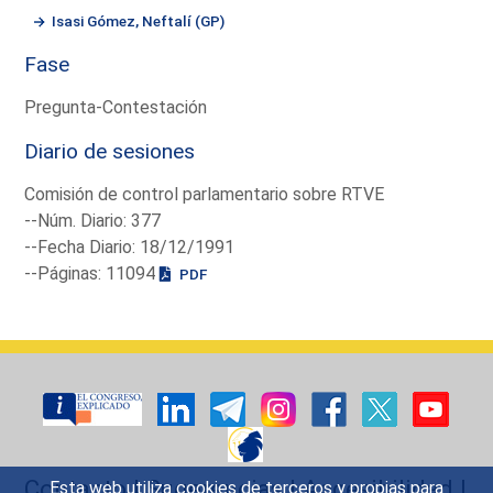
Isasi Gómez, Neftalí (GP)
Fase
Pregunta-Contestación
Diario de sesiones
Comisión de control parlamentario sobre RTVE
--Núm. Diario: 377
--Fecha Diario: 18/12/1991
--Páginas: 11094
PDF
Contacto
|
Sugerencias
|
Accesibilidad
|
Esta web utiliza cookies de terceros y propias para