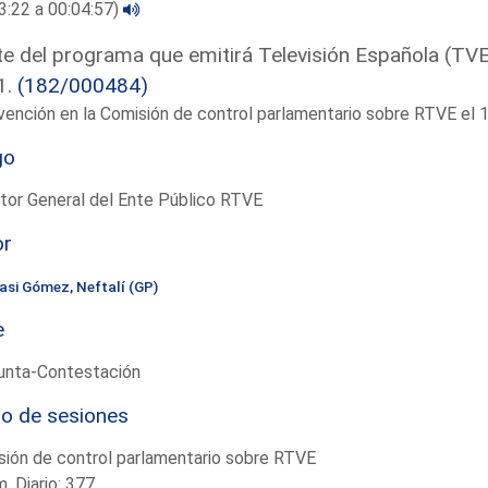
3:22 a 00:04:57)
e del programa que emitirá Televisión Española (TVE
1.
(182/000484)
vención en la Comisión de control parlamentario sobre RTVE e
go
tor General del Ente Público RTVE
or
sasi Gómez, Neftalí (GP)
e
unta-Contestación
io de sesiones
ión de control parlamentario sobre RTVE
. Diario: 377