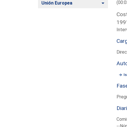
(00:0
Alternar
Unión Europea
Cost
199
Inter
Car
Direc
Aut
I
Fas
Preg
Diar
Comis
--Núm