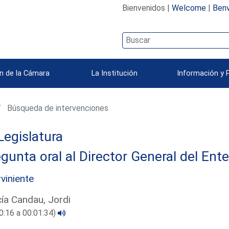
Bienvenidos |
Welcome
|
Benv
n de la Cámara
La Institución
Información y 
Búsqueda de intervenciones
Legislatura
gunta oral al Director General del Ent
rviniente
ía Candau, Jordi
0:16 a 00:01:34)