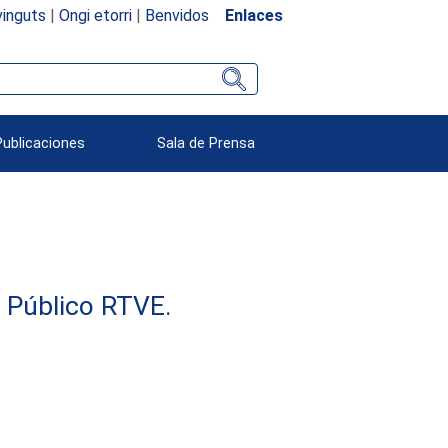
inguts
|
Ongi etorri
|
Benvidos
Enlaces
Publicaciones
Sala de Prensa
e Público RTVE.