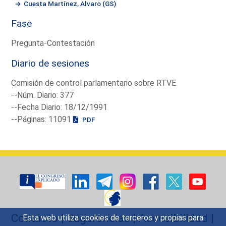
Cuesta Martínez, Alvaro (GS)
Fase
Pregunta-Contestación
Diario de sesiones
Comisión de control parlamentario sobre RTVE
--Núm. Diario: 377
--Fecha Diario: 18/12/1991
--Páginas: 11091
PDF
Contacto
|
Sugerencias
|
Accesibilidad
|
Esta web utiliza cookies de terceros y propias para