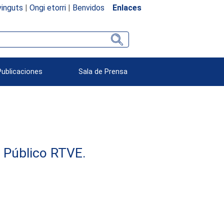
inguts
|
Ongi etorri
|
Benvidos
Enlaces
Publicaciones
Sala de Prensa
e Público RTVE.