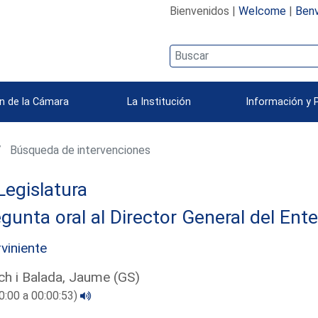
Bienvenidos |
Welcome
|
Benv
n de la Cámara
La Institución
Información y 
Búsqueda de intervenciones
Legislatura
gunta oral al Director General del Ent
rviniente
ch i Balada, Jaume (GS)
0:00 a 00:00:53)