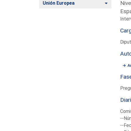
Nive
Alternar
Unión Europea
Esp
Inter
Car
Dipu
Aut
A
Fas
Preg
Diar
Comis
--Núm
--Fec