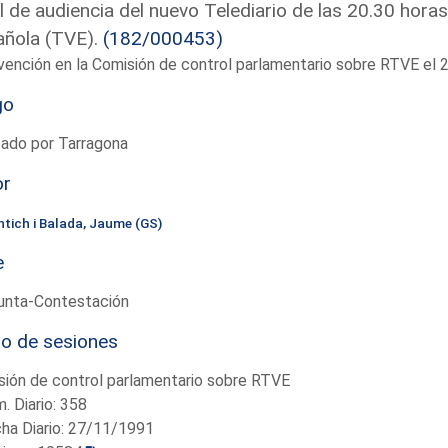
l de audiencia del nuevo Telediario de las 20.30 hora
añola (TVE).
(182/000453)
vención en la Comisión de control parlamentario sobre RTVE e
go
tado por Tarragona
or
ntich i Balada, Jaume (GS)
e
unta-Contestación
io de sesiones
ión de control parlamentario sobre RTVE
. Diario: 358
ha Diario: 27/11/1991