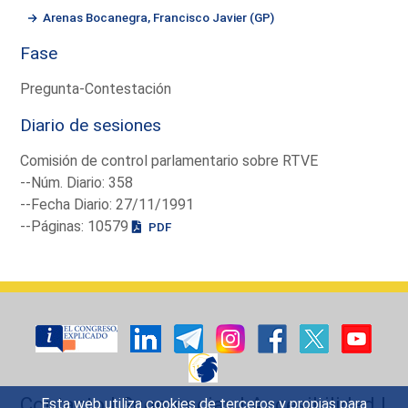
Arenas Bocanegra, Francisco Javier (GP)
Fase
Pregunta-Contestación
Diario de sesiones
Comisión de control parlamentario sobre RTVE
--Núm. Diario: 358
--Fecha Diario: 27/11/1991
--Páginas: 10579
PDF
Contacto
|
Sugerencias
|
Accesibilidad
|
Esta web utiliza cookies de terceros y propias para