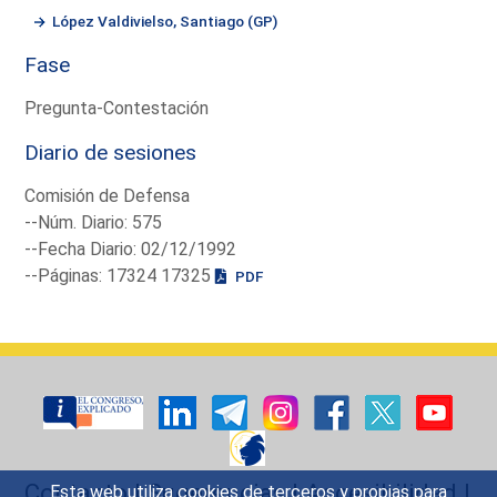
López Valdivielso, Santiago (GP)
Fase
Pregunta-Contestación
Diario de sesiones
Comisión de Defensa
--Núm. Diario: 575
--Fecha Diario: 02/12/1992
--Páginas: 17324 17325
PDF
Contacto
|
Sugerencias
|
Accesibilidad
|
Esta web utiliza cookies de terceros y propias para