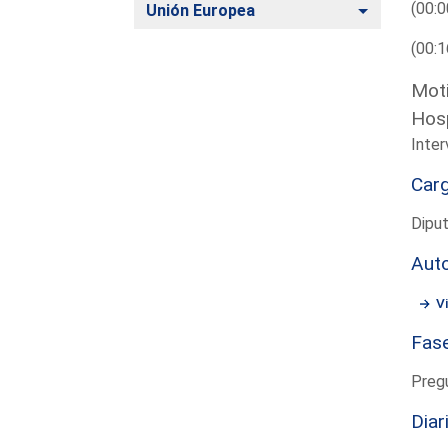
(00:0
Alternar
Unión Europea
(00:1
Moti
Hosp
Inter
Car
Dipu
Aut
Vi
Fas
Preg
Diar