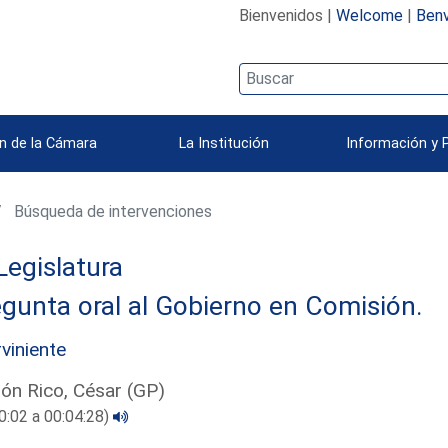
Bienvenidos |
Welcome
|
Benv
n de la Cámara
La Institución
Información y 
Búsqueda de intervenciones
Legislatura
gunta oral al Gobierno en Comisión.
rviniente
alón Rico, César (GP)
0:02 a 00:04:28)