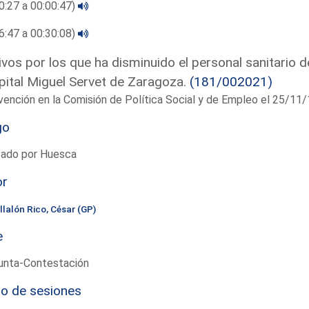
0:27 a 00:00:47)
6:47 a 00:30:08)
vos por los que ha disminuido el personal sanitario de
ital Miguel Servet de Zaragoza.
(181/002021)
vención en la Comisión de Política Social y de Empleo el 25/1
go
tado por Huesca
or
llalón Rico, César (GP)
e
unta-Contestación
io de sesiones