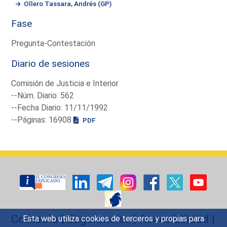
Ollero Tassara, Andrés (GP)
Fase
Pregunta-Contestación
Diario de sesiones
Comisión de Justicia e Interior
--Núm. Diario: 562
--Fecha Diario: 11/11/1992
--Páginas: 16908
PDF
Contacto
|
Sugerencias
|
Accesibilidad
|
Esta web utiliza cookies de terceros y propias para