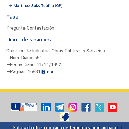
Martínez Saiz, Teófila (GP)
Fase
Pregunta-Contestación
Diario de sesiones
Comisión de Industria, Obras Públicas y Servicios
--Núm. Diario: 561
--Fecha Diario: 11/11/1992
--Páginas: 16881
PDF
Contacto
|
Sugerencias
|
Accesibilidad
|
Esta web utiliza cookies de terceros y propias para