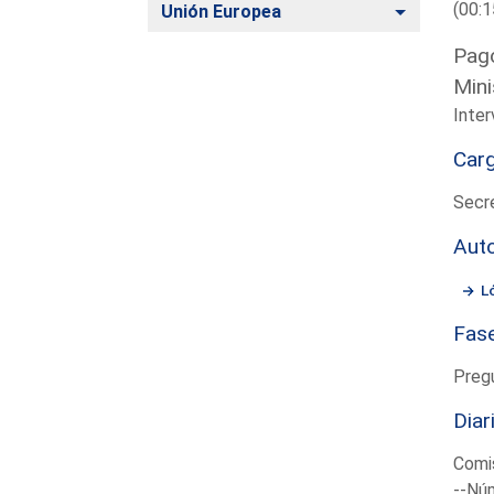
(00:1
Alternar
Unión Europea
Pago
Mini
Inte
Car
Secre
Aut
L
Fas
Preg
Diar
Comi
--Núm