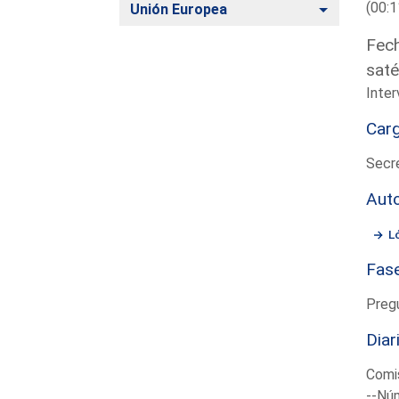
(00:1
Alternar
Unión Europea
Fech
saté
Inte
Car
Secre
Aut
L
Fas
Preg
Diar
Comi
--Núm