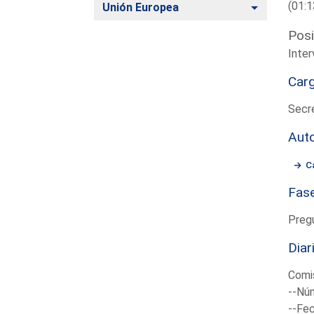
(01:1
Alternar
Unión Europea
Posi
Inter
Car
Secre
Aut
C
Fas
Preg
Diar
Comis
--Núm
--Fec