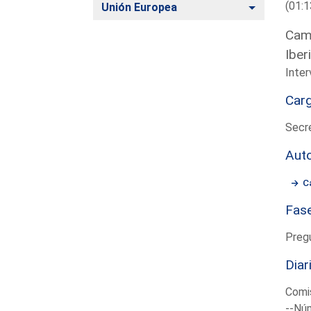
(01:1
Alternar
Unión Europea
Camb
Iber
Inter
Car
Secre
Aut
C
Fas
Preg
Diar
Comis
--Núm