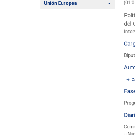
(01:0
Alternar
Unión Europea
Polí
del 
Inter
Car
Dipu
Aut
C
Fas
Preg
Diar
Comis
--Núm