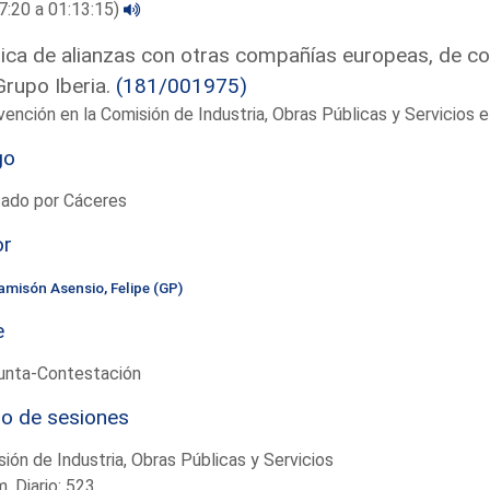
7:20 a 01:13:15)
tica de alianzas con otras compañías europeas, de c
Grupo Iberia.
(181/001975)
vención en la Comisión de Industria, Obras Públicas y Servicios
go
tado por Cáceres
or
amisón Asensio, Felipe (GP)
e
unta-Contestación
io de sesiones
ión de Industria, Obras Públicas y Servicios
. Diario: 523