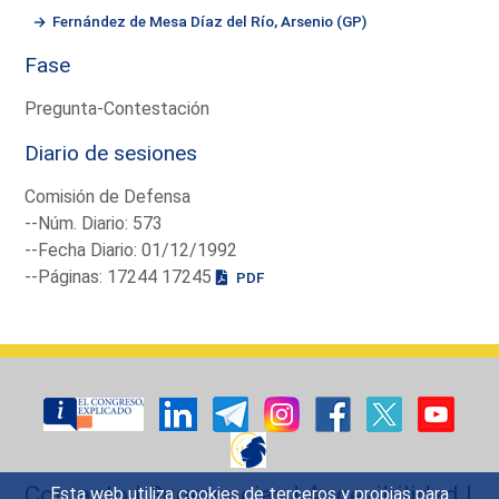
Fernández de Mesa Díaz del Río, Arsenio (GP)
Fase
Pregunta-Contestación
Diario de sesiones
Comisión de Defensa
--Núm. Diario: 573
--Fecha Diario: 01/12/1992
--Páginas: 17244 17245
PDF
Contacto
|
Sugerencias
|
Accesibilidad
|
Esta web utiliza cookies de terceros y propias para