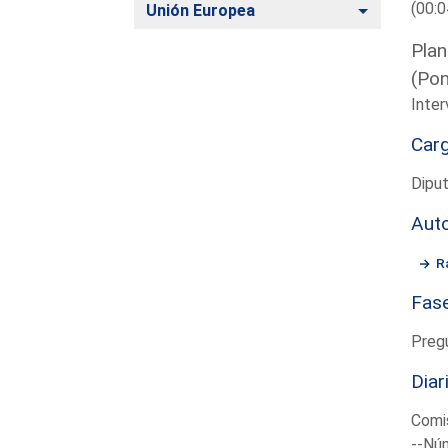
(00:0
Alternar
Unión Europea
Plan
(Pon
Inter
Car
Dipu
Aut
R
Fas
Preg
Diar
Comis
--Núm