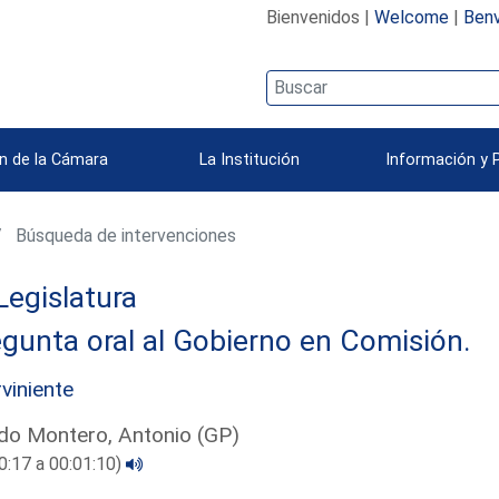
Bienvenidos |
Welcome
|
Benv
n de la Cámara
La Institución
Información y 
Búsqueda de intervenciones
Legislatura
gunta oral al Gobierno en Comisión.
rviniente
ado Montero, Antonio (GP)
0:17 a 00:01:10)