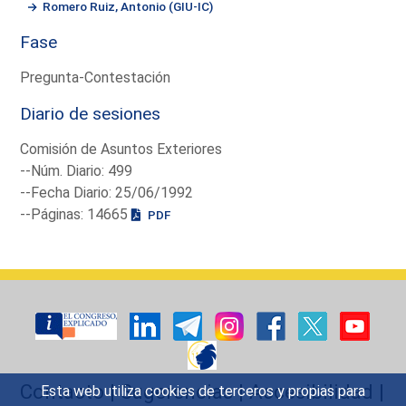
Romero Ruiz, Antonio (GIU-IC)
Fase
Pregunta-Contestación
Diario de sesiones
Comisión de Asuntos Exteriores
--Núm. Diario: 499
--Fecha Diario: 25/06/1992
--Páginas: 14665
PDF
Contacto
|
Sugerencias
|
Accesibilidad
|
Esta web utiliza cookies de terceros y propias para