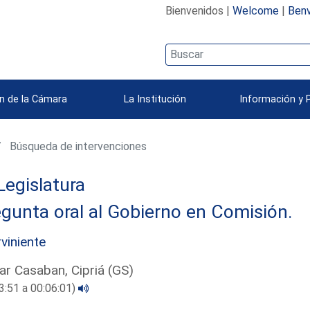
Bienvenidos |
Welcome
|
Benv
n de la Cámara
La Institución
Información y 
Búsqueda de intervenciones
Legislatura
gunta oral al Gobierno en Comisión.
rviniente
ar Casaban, Cipriá (GS)
3:51 a 00:06:01)