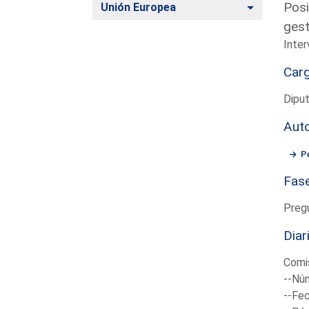
Posi
Alternar
Unión Europea
gest
Inter
Car
Diput
Aut
P
Fas
Preg
Diar
Comis
--Núm
--Fec