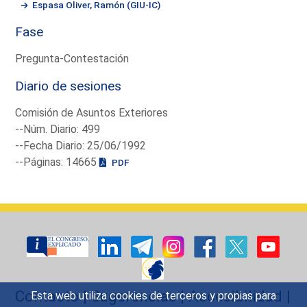
Espasa Oliver, Ramón (GIU-IC)
Fase
Pregunta-Contestación
Diario de sesiones
Comisión de Asuntos Exteriores
--Núm. Diario: 499
--Fecha Diario: 25/06/1992
--Páginas: 14665
PDF
Contacto
|
Sugerencias
|
Accesibilidad
|
Esta web utiliza cookies de terceros y propias para