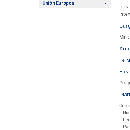
Alternar
Unión Europea
pes
Inter
Car
Minis
Aut
M
Fas
Preg
Diar
Comi
--Núm
--Fec
--Pá