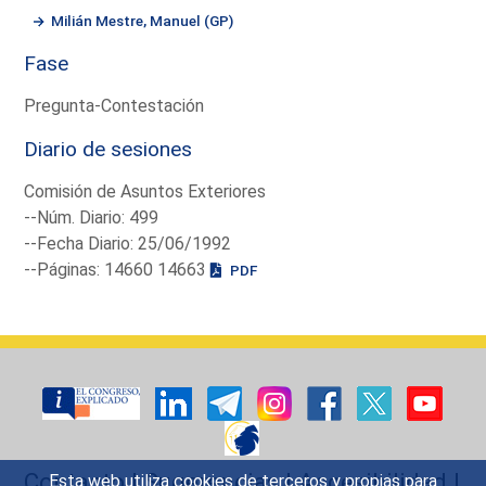
Milián Mestre, Manuel (GP)
Fase
Pregunta-Contestación
Diario de sesiones
Comisión de Asuntos Exteriores
--Núm. Diario: 499
--Fecha Diario: 25/06/1992
--Páginas: 14660 14663
PDF
Contacto
|
Sugerencias
|
Accesibilidad
|
Esta web utiliza cookies de terceros y propias para