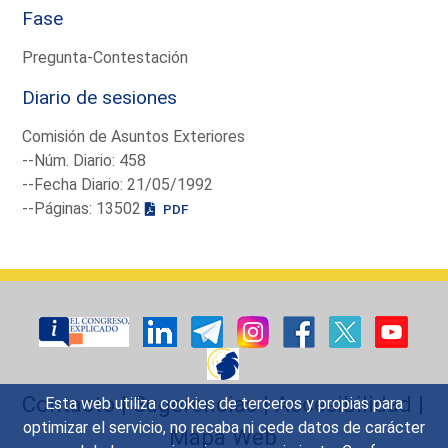
Fase
Pregunta-Contestación
Diario de sesiones
Comisión de Asuntos Exteriores
--Núm. Diario: 458
--Fecha Diario: 21/05/1992
--Páginas: 13502
PDF
Contacto
|
Sugerencias
|
Accesibilidad
|
Esta web utiliza cookies de terceros y propias para
optimizar el servicio, no recaba ni cede datos de carácter
Mapa Web