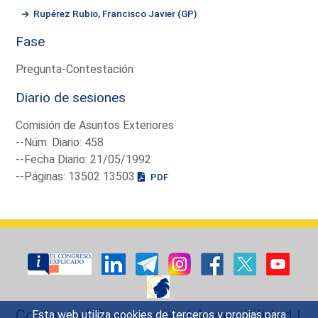
Rupérez Rubio, Francisco Javier (GP)
Fase
Pregunta-Contestación
Diario de sesiones
Comisión de Asuntos Exteriores
--Núm. Diario: 458
--Fecha Diario: 21/05/1992
--Páginas: 13502 13503
PDF
Contacto
|
Sugerencias
|
Accesibilidad
|
Esta web utiliza cookies de terceros y propias para