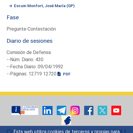
Escuin Monfort, José María (GP)
Fase
Pregunta-Contestación
Diario de sesiones
Comisión de Defensa
--Núm. Diario: 430
--Fecha Diario: 09/04/1992
--Páginas: 12719 12720
PDF
Contacto
|
Sugerencias
|
Accesibilidad
|
Esta web utiliza cookies de terceros y propias para