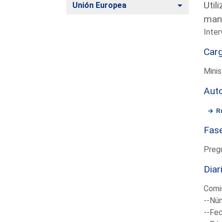
Util
Alternar
Unión Europea
mani
Inter
Car
Minis
Aut
R
Fas
Preg
Diar
Comis
--Núm
--Fec