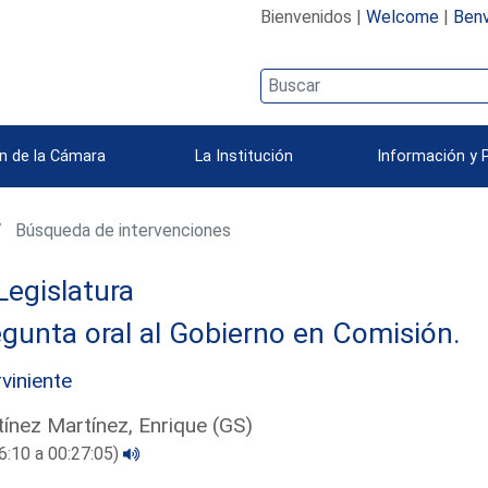
Bienvenidos |
Welcome
|
Benv
n de la Cámara
La Institución
Información y 
Búsqueda de intervenciones
Legislatura
gunta oral al Gobierno en Comisión.
rviniente
ínez Martínez, Enrique (GS)
6:10 a 00:27:05)