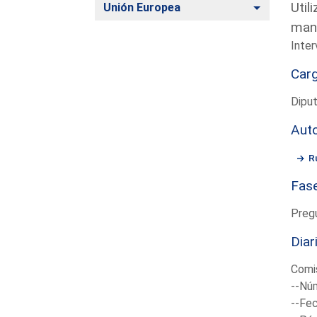
Util
Alternar
Unión Europea
mani
Inter
Car
Dipu
Aut
R
Fas
Preg
Diar
Comis
--Núm
--Fec