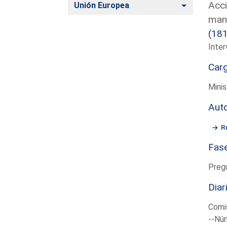
Acci
Alternar
Unión Europea
mani
(18
Inter
Car
Minis
Aut
R
Fas
Preg
Diar
Comis
--Núm